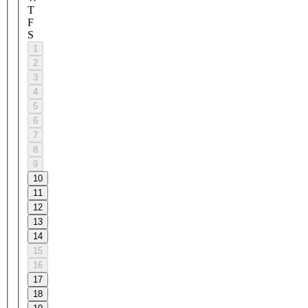
T
F
S
1
2
3
4
5
6
7
8
9
10
11
12
13
14
15
16
17
18