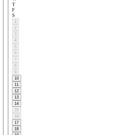
T
F
S
1
2
3
4
5
6
7
8
9
10
11
12
13
14
15
16
17
18