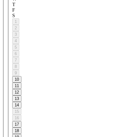
T
F
S
1
2
3
4
5
6
7
8
9
10
11
12
13
14
15
16
17
18