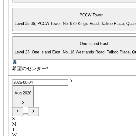
PCCW Tower
Level 35-36, PCCW Tower, No. 979 King's Road, Taikoo Place, Quar
One Island East
Level 23, One Island East, No. 18 Westlands Road, Taikoo Place, 
希望のセンター*
Aug 2026
S
M
T
W