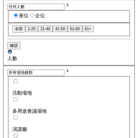
座位
企位
全部
1-20
21-40
41-50
51-60
61+
確認
人數
活動場地
多用途會議場地
演講廳