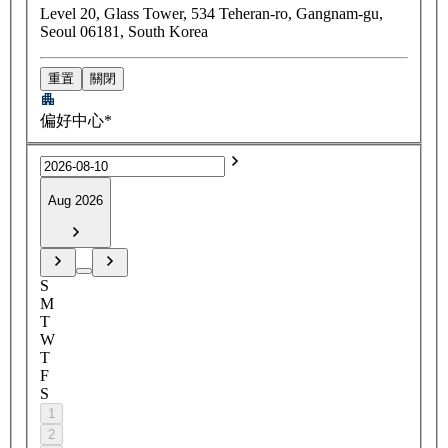
Level 20, Glass Tower, 534 Teheran-ro, Gangnam-gu,
Seoul 06181, South Korea
重置
關閉
偏好中心*
Aug 2026
S
M
T
W
T
F
S
1
2