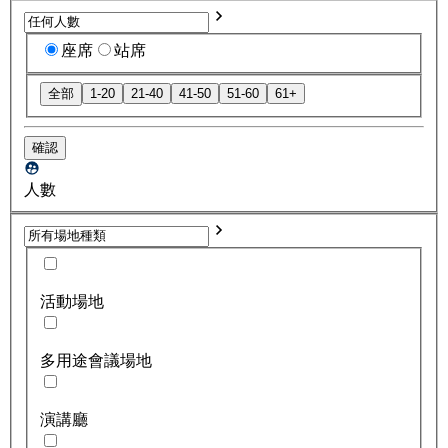
座席
站席
全部
1-20
21-40
41-50
51-60
61+
確認
人數
活動場地
多用途會議場地
演講廳