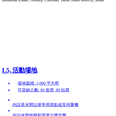
L5, 活動場地
場地面積: 3,000 平方呎
可容納人數: 60 座席, 80 站席
內設茶水間以便享用茶點或安排聚餐
內設休閒娛樂和環迴立體音響