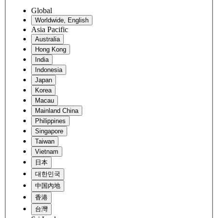
Global
Worldwide, English
Asia Pacific
Australia
Hong Kong
India
Indonesia
Japan
Korea
Macau
Mainland China
Philippines
Singapore
Taiwan
Vietnam
日本
대한민국
中国內地
香港
台灣