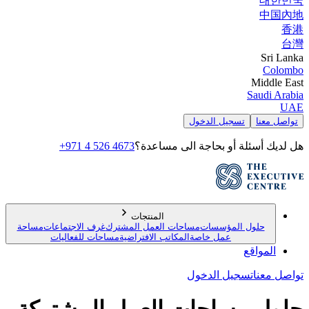
대한민국
中国內地
香港
台灣
Sri Lanka
Colombo
Middle East
Saudi Arabia
UAE
تواصل معنا
تسجيل الدخول
هل لديك أسئلة أو بحاجة الى مساعدة؟
+971 4 526 4673
المنتجات
حلول المؤسسات
مساحات العمل المشترك
غرف الاجتماعات
مساحة
عمل خاصة
المكاتب الافتراضية
مساحات للفعاليات
المواقع
تواصل معنا
تسجيل الدخول