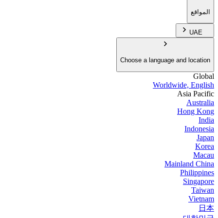
المواقع
UAE
Choose a language and location
Global
Worldwide, English
Asia Pacific
Australia
Hong Kong
India
Indonesia
Japan
Korea
Macau
Mainland China
Philippines
Singapore
Taiwan
Vietnam
日本