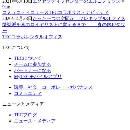
2021年6月18日
エグゼクティブセンターのエルゴノミクス ×
9am
コミュニティニュース
TECコラボ
サステナビリティ
2026年4月23日
たった一つの空間が、フレキシブルオフィス
懐疑派を真のロイヤリストに変えるまで —— 丸の内JPタワ
ー
TECコラボ
レンタルオフィス
TECについて
TECについて
チームに参加する
パートナーになる
MyTECモバイルアプリ
環境、社会、コーポレートガバナンス
コミュニティ
ニュースとメディア
TECブログ
ニュース・メディア