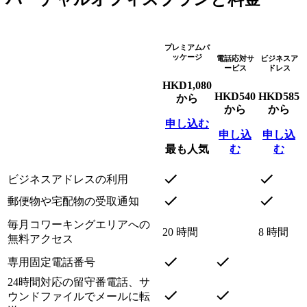
プレミアムパ
ッケージ
電話応対サ
ビジネスア
ービス
ドレス
HKD
1,080
HKD
540
HKD
585
から
から
から
申し込む
申し込
申し込
最も人気
む
む
ビジネスアドレスの利用
郵便物や宅配物の受取通知
毎月コワーキングエリアへの
20 時間
8 時間
無料アクセス
専用固定電話番号
24時間対応の留守番電話、サ
ウンドファイルでメールに転