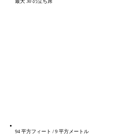
最大 30 の立ち席
94 平方フィート / 9 平方メートル