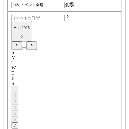
会場
Aug 2026
S
M
T
W
T
F
S
1
2
3
4
5
6
7