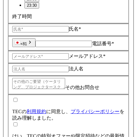
23:30
終了時間
氏名*
電話番号*
+81
メールアドレス*
法人名
その他お問合せ
TECの
利用規約
に同意し、
プライバシーポリシー
を
読み理解しました。
はい、TECの特別オファーや限定招待などの最新情