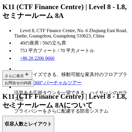
K11 (CTF Finance Centre) | Level 8 - L8,
セミナールーム 8A
Level 8, CTF Finance Centre, No. 6 Zhujiang East Road,
Tianhe, Guangzhou, Guangdong 510623, China
40の座席 / 50の立ち席
753 平方フィート / 70 平方メートル
+86 20 2206 0666
カスタマイズできる、移動可能な家具付のフロアプラ
さらに表示
ン
360° バーチャルツアー
お問合せの内容
活気ある広州タウンを一望できる、ハイサッシのガラ
K11 (CTF Finance Centre) | Level 8 - L8,
ス窓
セミナールーム 8Aについて
プライバシーをさらに配慮する防音システム
収容人数とレイアウト