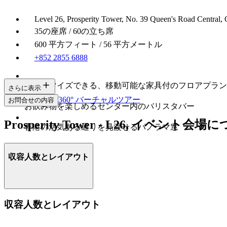
Level 26, Prosperity Tower, No. 39 Queen's Road Central,
35の座席 / 60の立ち席
600 平方フィート / 56 平方メートル
+852 2855 6888
カスタマイズできる、移動可能な家具付のフロアプラン
さらに表示
360° バーチャルツアー
お問合せの内容
お飲み物を楽しめるセンター内のバリスタバー
Prosperity Tower - L26, イベント会
香港の活気ある通りを見渡せるパノラマ窓
収容人数とレイアウト
収容人数とレイアウト