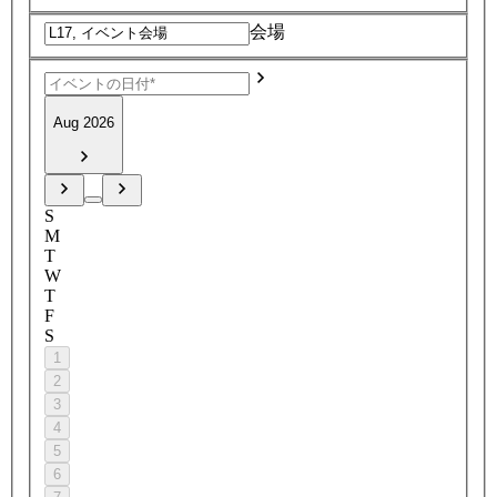
会場
Aug 2026
S
M
T
W
T
F
S
1
2
3
4
5
6