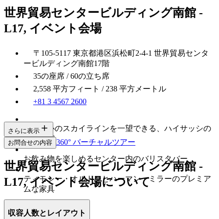
世界貿易センタービルディング南館 -
L17, イベント会場
〒105-5117 東京都港区浜松町2-4-1 世界貿易センタ
ービルディング南館17階
35の座席 / 60の立ち席
2,558 平方フィート / 238 平方メートル
+81 3 4567 2600
東京都心のスカイラインを一望できる、ハイサッシの
さらに表示
ガラス窓
360° バーチャルツアー
お問合せの内容
お飲み物を楽しめるセンター内のバリスタバー
世界貿易センタービルディング南館 -
ティモシー・オルトンとハーマン・ミラーのプレミア
L17, イベント会場について
ムな家具
収容人数とレイアウト