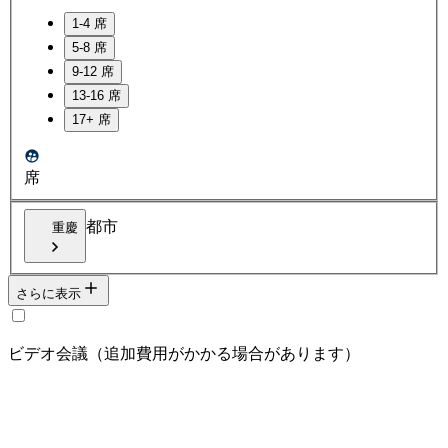
1-4 席
5-8 席
9-12 席
13-16 席
17+ 席
席
都市
重慶
さらに表示
ビデオ会議（追加費用がかかる場合があります）