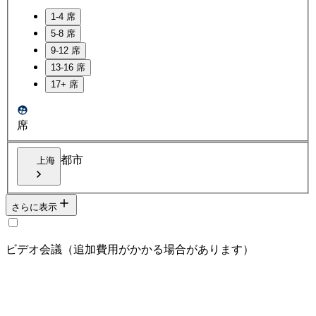
1-4 席
5-8 席
9-12 席
13-16 席
17+ 席
席
都市
上海
さらに表示
ビデオ会議（追加費用がかかる場合があります）