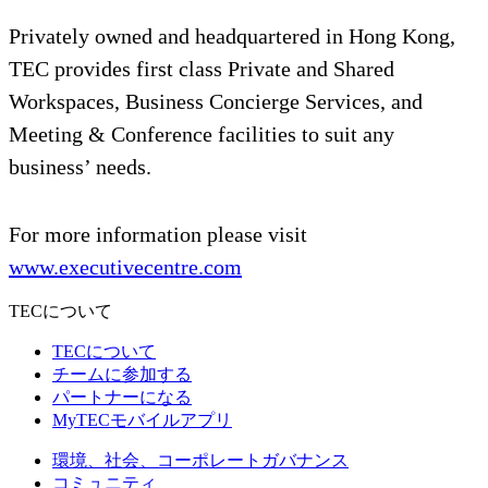
Privately owned and headquartered in Hong Kong,
TEC provides first class Private and Shared
Workspaces, Business Concierge Services, and
Meeting & Conference facilities to suit any
business’ needs.
For more information please visit
www.executivecentre.com
TECについて
TECについて
チームに参加する
パートナーになる
MyTECモバイルアプリ
環境、社会、コーポレートガバナンス
コミュニティ