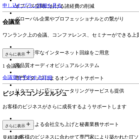
申し込む
プラン詳細を見る
オフィス空間における諸経費の削減
グローバル企業やプロフェッショナルとの繋がり
会議室
ワンランク上の会議、コンファレンス、セミナーができる上
高速で堅牢なインターネット回線をご用意
さらに表示
高品質オーディオビジュアルシステム
1 会議室
会議室を予約する
詳細
専門スタッフによるオンサイトサポート
リクエストに応じてケータリングサービスも提供
ビジネスコンシェルジュ
お客様のビジネスがさらに成長するようサポートします
専門家による会社立ち上げと秘書業務サポート
さらに表示
お客様のビジネスに合わせて専門家により築かれたIT
見積請求