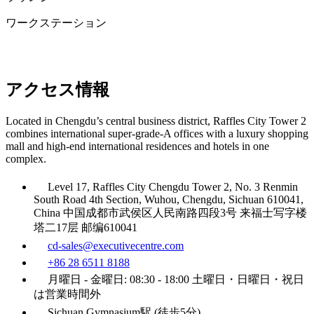
ワークステーション
アクセス情報
Located in Chengdu’s central business district, Raffles City Tower 2
combines international super-grade-A offices with a luxury shopping
mall and high-end international residences and hotels in one
complex.
Level 17, Raffles City Chengdu Tower 2, No. 3 Renmin
South Road 4th Section, Wuhou, Chengdu, Sichuan 610041,
China 中国成都市武侯区人民南路四段3号 来福士写字楼
塔二17层 邮编610041
cd-sales@executivecentre.com
+86 28 6511 8188
月曜日 - 金曜日: 08:30 - 18:00 土曜日・日曜日・祝日
は営業時間外
Sichuan Gymnasium駅 (徒歩5分)