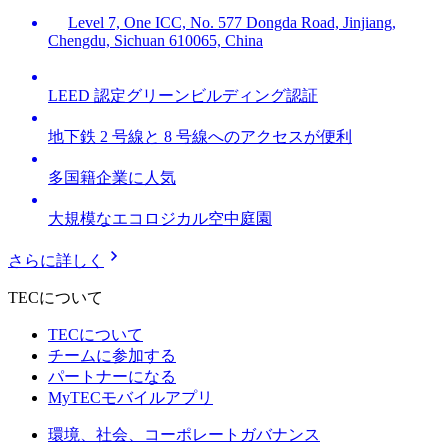
Level 7, One ICC, No. 577 Dongda Road, Jinjiang,
Chengdu, Sichuan 610065, China
LEED 認定グリーンビルディング認証
地下鉄 2 号線と 8 号線へのアクセスが便利
多国籍企業に人気
大規模なエコロジカル空中庭園
さらに詳しく
TECについて
TECについて
チームに参加する
パートナーになる
MyTECモバイルアプリ
環境、社会、コーポレートガバナンス