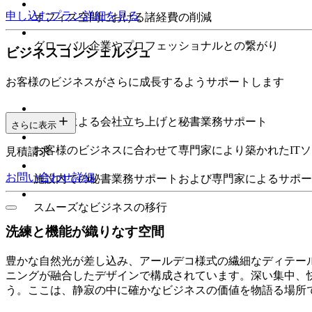
申し込む
プラン詳細を見る
オフィス空間における諸経費の削減
グローバル企業やプロフェッショナルとの繋がり
ビジネスコンシェルジュ
お客様のビジネスがさらに成長するようサポートします
専門家による会社立ち上げと秘書業務サポート
さらに表示
お客様のビジネスに合わせて専門家により築かれたIT
見積請求
お問い合わせ
詳細
施設内での秘書業務サポートおよび専門家によるサポー
スムーズなビジネスの移行
洗練と機能が織りなす空間
豊かな自然光が差し込み、アールデコ様式の繊細なディテールが
ニングが融合したデザインで構成されています。深い集中、
う。ここは、静寂の中に確かなビジネスの価値を物語る場所