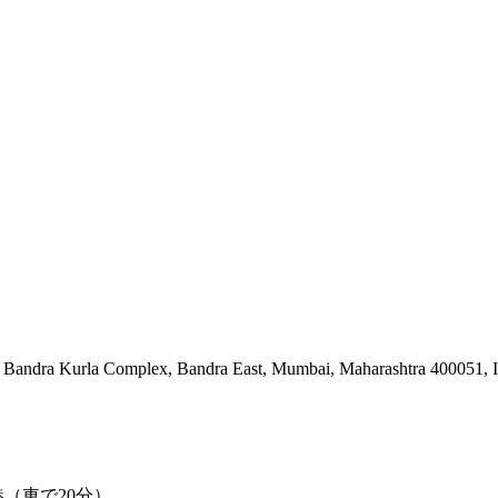
4, Bandra Kurla Complex, Bandra East, Mumbai, Maharashtra 400051, I
（車で20分）