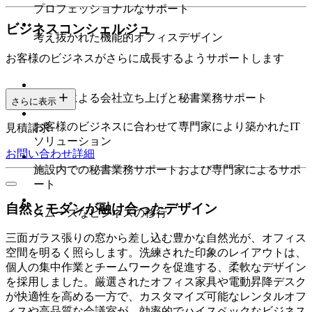
プロフェッショナルなサポート
ビジネスコンシェルジュ
考え抜かれた機能的オフィスデザイン
お客様のビジネスがさらに成長するようサポートします
専門家による会社立ち上げと秘書業務サポート
さらに表示
お客様のビジネスに合わせて専門家により築かれたIT
見積請求
ソリューション
お問い合わせ
詳細
施設内での秘書業務サポートおよび専門家によるサポ
ート
自然とモダンが融け合ったデザイン
スムーズなビジネスの移行
三面ガラス張りの窓から差し込む豊かな自然光が、オフィス
空間を明るく照らします。洗練された印象のレイアウトは、
個人の集中作業とチームワークを促進する、柔軟なデザイン
を採用しました。厳選されたオフィス家具や電動昇降デスク
が快適性を高める一方で、カスタマイズ可能なレンタルオフ
ィスや高品質な会議室が、効率的でハイスペックなビジネス