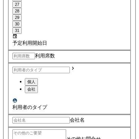
27
28
29
30
31
予定利用開始日
利用席数
個人
会社
利用者のタイプ
会社名
その他お問合せ