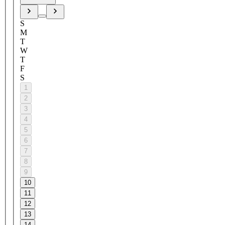
S
M
T
W
T
F
S
1
2
3
4
5
6
7
8
9
10
11
12
13
14