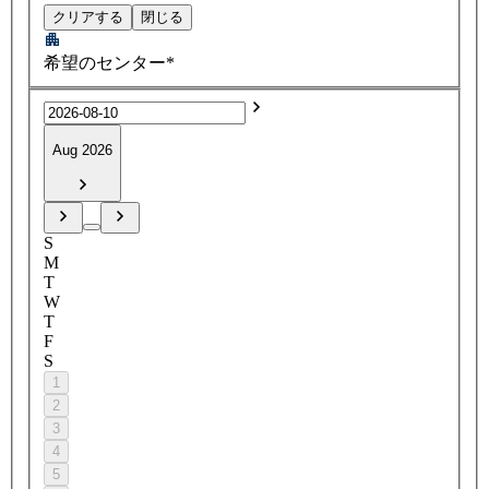
クリアする
閉じる
希望のセンター*
Aug 2026
S
M
T
W
T
F
S
1
2
3
4
5