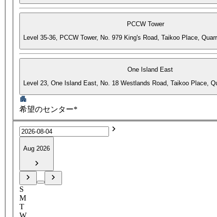
PCCW Tower
Level 35-36, PCCW Tower, No. 979 King's Road, Taikoo Place, Quar
One Island East
Level 23, One Island East, No. 18 Westlands Road, Taikoo Place, 
希望のセンター*
Aug 2026
S
M
T
W