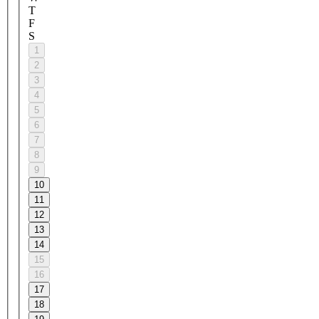
T
F
S
1
2
3
4
5
6
7
8
9
10
11
12
13
14
15
16
17
18