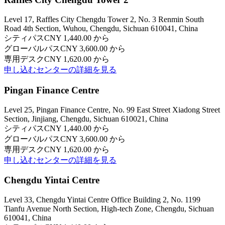
Level 17, Raffles City Chengdu Tower 2, No. 3 Renmin South
Road 4th Section, Wuhou, Chengdu, Sichuan 610041, China
シティパス
CNY 1,440.00 から
グローバルパス
CNY 3,600.00 から
専用デスク
CNY 1,620.00 から
申し込む
センターの詳細を見る
Pingan Finance Centre
Level 25, Pingan Finance Centre, No. 99 East Street Xiadong Street
Section, Jinjiang, Chengdu, Sichuan 610021, China
シティパス
CNY 1,440.00 から
グローバルパス
CNY 3,600.00 から
専用デスク
CNY 1,620.00 から
申し込む
センターの詳細を見る
Chengdu Yintai Centre
Level 33, Chengdu Yintai Centre Office Building 2, No. 1199
Tianfu Avenue North Section, High-tech Zone, Chengdu, Sichuan
610041, China