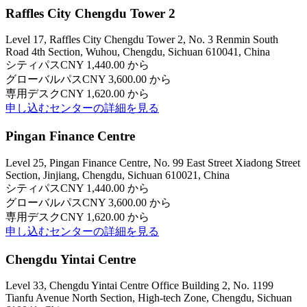
Raffles City Chengdu Tower 2
Level 17, Raffles City Chengdu Tower 2, No. 3 Renmin South
Road 4th Section, Wuhou, Chengdu, Sichuan 610041, China
シティパス
CNY 1,440.00 から
グローバルパス
CNY 3,600.00 から
専用デスク
CNY 1,620.00 から
申し込む
センターの詳細を見る
Pingan Finance Centre
Level 25, Pingan Finance Centre, No. 99 East Street Xiadong Street
Section, Jinjiang, Chengdu, Sichuan 610021, China
シティパス
CNY 1,440.00 から
グローバルパス
CNY 3,600.00 から
専用デスク
CNY 1,620.00 から
申し込む
センターの詳細を見る
Chengdu Yintai Centre
Level 33, Chengdu Yintai Centre Office Building 2, No. 1199
Tianfu Avenue North Section, High-tech Zone, Chengdu, Sichuan