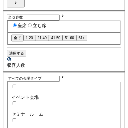
座席
立ち席
全て
1-20
21-40
41-50
51-60
61+
適用する
収容人数
イベント会場
セミナールーム