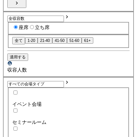
座席
立ち席
全て
1-20
21-40
41-50
51-60
61+
適用する
収容人数
イベント会場
セミナールーム