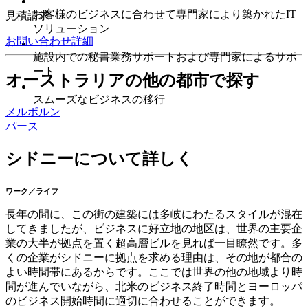
お客様のビジネスに合わせて専門家により築かれたIT
見積請求
ソリューション
お問い合わせ
詳細
施設内での秘書業務サポートおよび専門家によるサポ
ート
オーストラリアの他の都市で探す
スムーズなビジネスの移行
メルボルン
パース
シドニーについて詳しく
ワーク／ライフ
長年の間に、この街の建築には多岐にわたるスタイルが混在
してきましたが、ビジネスに好立地の地区は、世界の主要企
業の大半が拠点を置く超高層ビルを見れば一目瞭然です。多
くの企業がシドニーに拠点を求める理由は、その地が都合の
よい時間帯にあるからです。ここでは世界の他の地域より時
間が進んでいながら、北米のビジネス終了時間とヨーロッパ
のビジネス開始時間に適切に合わせることができます。