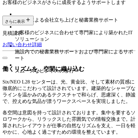
お客様のビジネスがさらに成長するようサポートします
専門家による会社立ち上げと秘書業務サポート
さらに表示
お客様のビジネスに合わせて専門家により築かれたIT
見積請求
ソリューション
お問い合わせ
詳細
施設内での秘書業務サポートおよび専門家によるサポ
ート
働くリズムを、空間に織り込む
スムーズなビジネスの移行
Six/NEO L28 センターは、光、黄金比、そして素材の質感に
徹底的にこだわって設計されています。建築的なシャープな
ラインを温かみのあるテクスチャで和らげ、思慮深く、静謐
で、控えめな気品が漂うワークスペースを実現しました。
各空間は意図を持って設計されております。集中を要するソ
ロワークから、リラックスした雰囲気での情報交換まで。計
算されたレイアウトが仕事の自然なリズムを支え、一日を軽
やかに、心地よく過ごすための環境を整えています。