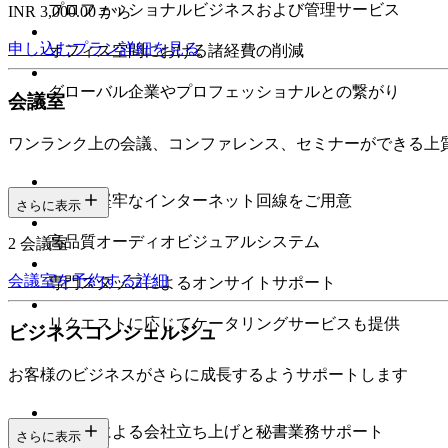
プロフェッショナルビジネスおよび管理サービス
INR 3,000.00 から
申し込む
プラン詳細を見る
オフィス空間における諸経費の削減
グローバル企業やプロフェッショナルとの繋がり
会議室
ワンランク上の会議、コンファレンス、セミナーができる上
高速で堅牢なインターネット回線をご用意
さらに表示
高品質オーディオビジュアルシステム
2 会議室
会議室を予約する
詳細
専門スタッフによるオンサイトサポート
リクエストに応じてケータリングサービスも提供
ビジネスコンシェルジュ
お客様のビジネスがさらに成長するようサポートします
専門家による会社立ち上げと秘書業務サポート
さらに表示