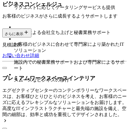
ビジネスコンシェルジュ
リクエストに応じてケータリングサービスも提供
お客様のビジネスがさらに成長するようサポートします
専門家による会社立ち上げと秘書業務サポート
さらに表示
お客様のビジネスに合わせて専門家により築かれたIT
見積請求
ソリューション
お問い合わせ
詳細
施設内での秘書業務サポートおよび専門家によるサポ
ート
プレミアムワークスペースインテリア
スムーズなビジネスの移行
エグゼクティブセンターのコンテンポラリーなワークスペー
スは、お客様ひとりひとりのビジネスを考え、お客様のニー
ズに応えるフレキシブルなソリューションをお届けします。
高度なITインフラストラクチャーと最先端の施設を備え、空
間の細部は、効率と成功を重視してデザインされました。