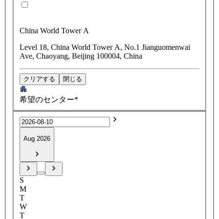
China World Tower A
Level 18, China World Tower A, No.1 Jianguomenwai
Ave, Chaoyang, Beijing 100004, China
クリアする
閉じる
希望のセンター*
Aug 2026
S
M
T
W
T