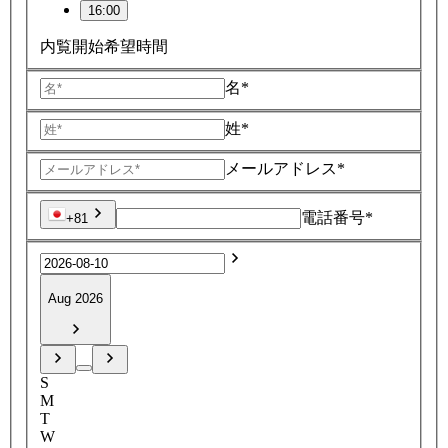
16:00
内覧開始希望時間
名*
姓*
メールアドレス*
電話番号*
+81
Aug 2026
S
M
T
W