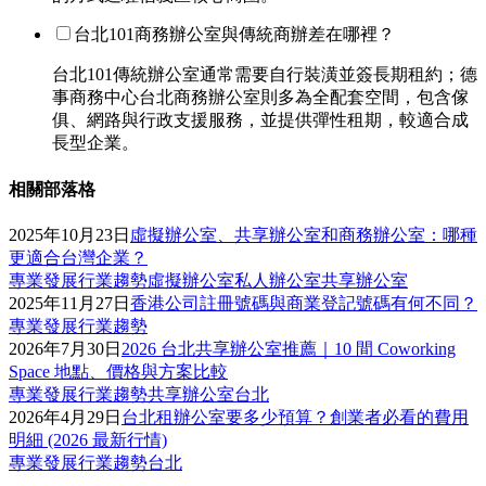
台北101商務辦公室與傳統商辦差在哪裡？
台北101傳統辦公室通常需要自行裝潢並簽長期租約；德
事商務中心台北商務辦公室則多為全配套空間，包含傢
俱、網路與行政支援服務，並提供彈性租期，較適合成
長型企業。
相關部落格
2025年10月23日
虛擬辦公室、共享辦公室和商務辦公室：哪種
更適合台灣企業？
專業發展
行業趨勢
虛擬辦公室
私人辦公室
共享辦公室
2025年11月27日
香港公司註冊號碼與商業登記號碼有何不同？
專業發展
行業趨勢
2026年7月30日
2026 台北共享辦公室推薦｜10 間 Coworking
Space 地點、價格與方案比較
專業發展
行業趨勢
共享辦公室
台北
2026年4月29日
台北租辦公室要多少預算？創業者必看的費用
明細 (2026 最新行情)
專業發展
行業趨勢
台北