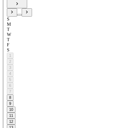
S
M
T
W
T
F
S
1
2
3
4
5
6
7
8
9
10
11
12
13