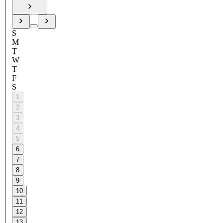
S
M
T
W
T
F
S
1
2
3
4
5
6
7
8
9
10
11
12
13