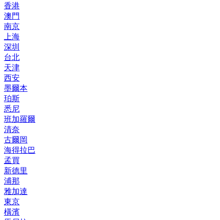
香港
澳門
南京
上海
深圳
台北
天津
西安
墨爾本
珀斯
悉尼
班加羅爾
清奈
古爾岡
海得拉巴
孟買
新德里
浦那
雅加達
東京
橫濱