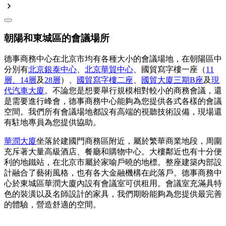
朝陽和東城區的會議場所
德事商務中心在北京市均有各種大小的會議場地，在朝陽區中
分別有
北京銀泰中心
、
北京華貿中心
、國貿寫字樓一座（
11
層、14層
及
28層
）、
國貿寫字樓二座
、
國貿大廈三期B座
及
現
代汽車大廈
。不論您是想要舉行規模相對較小的商務會議，還
是需要進行峰會，德事商務中心能夠為您提供各式各樣的會議
空間。我們所有會議場地都設有高端的視聽技術設備，現場還
有駐地專員為您提供協助。
華潤大廈
坐落於建國門商務區附近，屬於繁華商業地段，周圍
充斥著大量高級酒店、餐廳和購物中心。大樓鄰近也有十分便
利的地鐵站，在北京市屬於家喻戶曉的地標。整座建築內部設
計融合了藝術風格，也有各大金融機構在此落戶。德事商務中
心於東城區華潤大廈內設有會議室可供租用。會議室充滿具特
色的裝潢以及名師設計的家具，我們期盼能夠為您提供最完善
的體驗，營造舒適的空間。