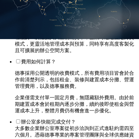
德事企業辦公室方案是依據企業需求量身打造的全方位
辦公空間解決方案，由德事專業團隊全面管理與營運。
從選址、空間規劃、設計建置到日常營運，皆由單一窗
口統籌執行。
相較於一次性投入大量前期資本，企業可透過固定月費
模式，更靈活地管理成本與預算，同時享有高度客製化
且可擴展的辦公空間方案。
費用如何計算？
德事採用公開透明的收費模式，所有費用項目皆會於合
作前清楚列示，包括租金、裝修與建置成本分攤、營運
管理費用，以及德事服務費。
企業僅需支付單一固定月費，無隱藏額外費用。由於前
期建置成本會於租期內逐步分攤，續約後即使租金與營
運成本上升，整體月費仍有機會進一步優化。
辦公室多快能完成交付？
大多數企業辦公室專案從初步洽詢到正式進駐約需四至
六個月。憑藉德事專業的專案管理團隊與全球供應鏈資