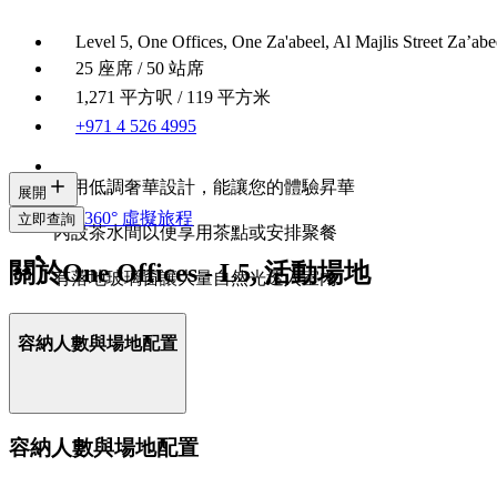
Level 5, One Offices, One Za'abeel, Al Majlis Street Za’ab
25 座席 / 50 站席
1,271 平方呎 / 119 平方米
+971 4 526 4995
採用低調奢華設計，能讓您的體驗昇華
展開
360° 虛擬旅程
立即查詢
內設茶水間以便享用茶點或安排聚餐
關於One Offices - L5, 活動場地
有落地玻璃窗讓大量自然光透入室內
容納人數與場地配置
容納人數與場地配置