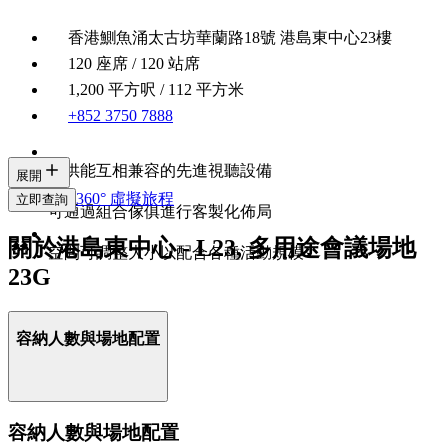
香港鰂魚涌太古坊華蘭路18號 港島東中心23樓
120 座席 / 120 站席
1,200 平方呎 / 112 平方米
+852 3750 7888
提供能互相兼容的先進視聽設備
展開
360° 虛擬旅程
立即查詢
可通過組合傢俱進行客製化佈局
關於港島東中心 - L23, 多用途會議場地
空間可調整大小以配合各種活動規模
23G
容納人數與場地配置
容納人數與場地配置