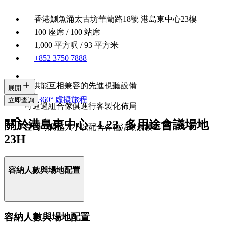
香港鰂魚涌太古坊華蘭路18號 港島東中心23樓
100 座席 / 100 站席
1,000 平方呎 / 93 平方米
+852 3750 7888
提供能互相兼容的先進視聽設備
展開
360° 虛擬旅程
立即查詢
可通過組合傢俱進行客製化佈局
關於港島東中心 - L23, 多用途會議場地
空間可調整大小以配合各種活動規模
23H
容納人數與場地配置
容納人數與場地配置