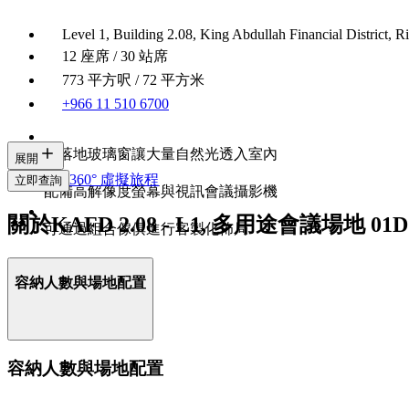
Level 1, Building 2.08, King Abdullah Financial District, R
12 座席 / 30 站席
773 平方呎 / 72 平方米
+966 11 510 6700
有落地玻璃窗讓大量自然光透入室內
展開
360° 虛擬旅程
立即查詢
配備高解像度螢幕與視訊會議攝影機
關於KAFD 2.08 - L1, 多用途會議場地 01D
可通過組合傢俱進行客製化佈局
容納人數與場地配置
容納人數與場地配置