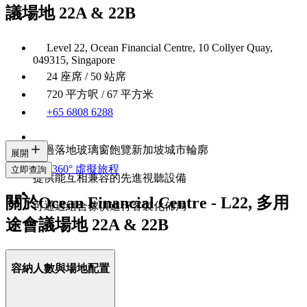
議場地 22A & 22B
Level 22, Ocean Financial Centre, 10 Collyer Quay,
049315, Singapore
24 座席 / 50 站席
720 平方呎 / 67 平方米
+65 6808 6288
透過落地玻璃窗飽覽新加坡城市輪廓
展開
360° 虛擬旅程
立即查詢
提供能互相兼容的先進視聽設備
關於Ocean Financial Centre - L22, 多用
可通過組合傢俱進行客製化佈局
途會議場地 22A & 22B
容納人數與場地配置