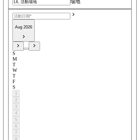
場地
Aug 2026
S
M
T
W
T
F
S
1
2
3
4
5
6
7
8