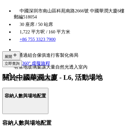
中國深圳市南山區科苑南路2666號 中國華潤大廈6樓
郵編518054
30 座席 / 50 站席
1,722 平方呎 / 160 平方米
+86 755 3323 7900
可通過組合傢俱進行客製化佈局
展開
360° 虛擬旅程
立即查詢
有落地玻璃窗讓大量自然光透入室內
關於中國華潤大廈 - L6, 活動場地
提供咖啡吧調飲服務
容納人數與場地配置
容納人數與場地配置