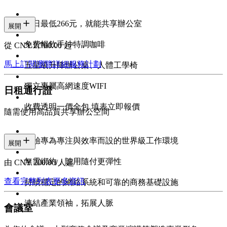
每日最低266元，就能共享辦公室
展開
免費暢飲手沖特調咖啡
從 CNY 2,700.00 起
馬上訂閱
瀏覽詳細服務計劃
五星級升降辦公桌、人體工學椅
獨立專屬高網速度WIFI
日租通行證
收費透明一價全包 填表立即報價
隨需使用高品質共享辦公空間
體驗專為專注與效率而設的世界級工作環境
展開
無需綁約，隨用隨付更彈性
由 CNY 200.00/人起
查看完整列表
更多資訊
持續穩定的網絡系統和可靠的商務基礎設施
連結產業領袖，拓展人脈
會議室