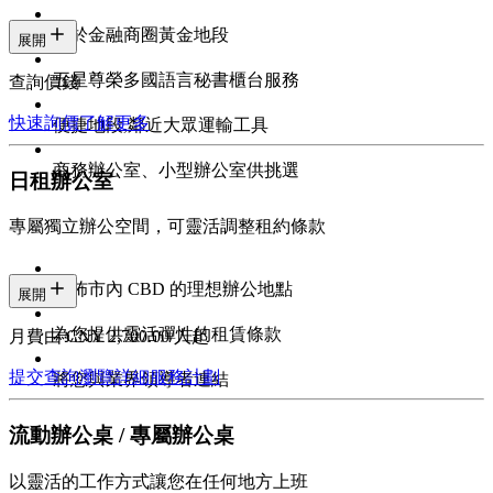
位於金融商圈黃金地段
展開
五星尊榮多國語言秘書櫃台服務
查詢價錢
快速詢價
了解更多
便捷地段,鄰近大眾運輸工具
商務辦公室、小型辦公室供挑選
日租辦公室
專屬獨立辦公空間，可靈活調整租約條款
遍佈市內 CBD 的理想辦公地點
展開
為您提供靈活彈性的租賃條款
月費由 CNY 2,700.00/人起
提交查詢
瀏覽詳細服務計劃
將您與業界領導者連結
流動辦公桌 / 專屬辦公桌
以靈活的工作方式讓您在任何地方上班