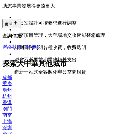
助您事業發展得更遠更大
辦公室設計可按要求進行調整
展開
小至項目管理，大至場地交收皆能替您處理
查詢價錢
聯絡我們
了解更多
計劃書內列明各種收費，收費透明
減省不必要前期業務額外支出
探索大中華其他城市
嶄新一站式全客製化辦公空間租賃
成都
重慶
廣州
杭州
香港
澳門
南京
上海
深圳
台北