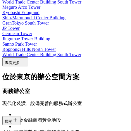
World Trade Center Building South Tower
Meguro Arco Tower
Kyobashi Edogrand
Shin-Marunouchi Center Building
GranTokyo South Tower
JP Tower
Cerulean Tower
Jingumae Tower Building
Sanno Park Tower
Roppongi Hills North Tower
World Trade Center Building South Tower
查看更多
位於東京的辦公空間方案
商務辦公室
現代化裝潢、設備完善的服務式辦公室
位於金融商圈黃金地段
展開