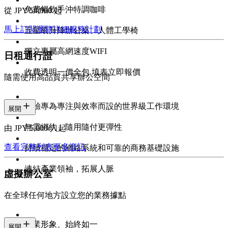
免費暢飲手沖特調咖啡
從 JPY 54,000 起
馬上訂閱
瀏覽詳細服務計劃
五星級升降辦公桌、人體工學椅
獨立專屬高網速度WIFI
日租通行證
收費透明一價全包 填表立即報價
隨需使用高品質共享辦公空間
體驗專為專注與效率而設的世界級工作環境
展開
無需綁約，隨用隨付更彈性
由 JPY 5,000/人起
查看完整列表
更多資訊
持續穩定的網絡系統和可靠的商務基礎設施
連結產業領袖，拓展人脈
虛擬辦公室
在全球任何地方設立您的業務據點
專業形象、始終如一
展開