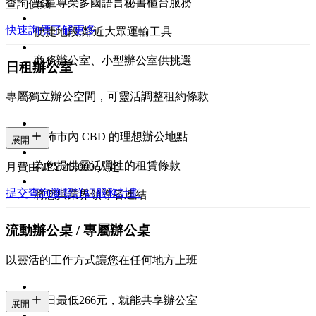
五星尊榮多國語言秘書櫃台服務
查詢價錢
快速詢價
了解更多
便捷地段,鄰近大眾運輸工具
商務辦公室、小型辦公室供挑選
日租辦公室
專屬獨立辦公空間，可靈活調整租約條款
遍佈市內 CBD 的理想辦公地點
展開
為您提供靈活彈性的租賃條款
月費由 JPY 45,000/人起
提交查詢
瀏覽詳細服務計劃
將您與業界領導者連結
流動辦公桌 / 專屬辦公桌
以靈活的工作方式讓您在任何地方上班
每日最低266元，就能共享辦公室
展開