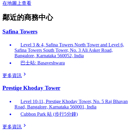
在地圖上查看
鄰近的商務中心
Safina Towers
Level 3 & 4, Safina Towers North Tower and Level 6,
Safina Towers South Tower, No. 3 Ali Asker Road,
Bangalore, Karnataka 560052, India
巴士站: Basaveshwara
更多資訊
Prestige Khoday Tower
Level 10-11, Prestige Khoday Tower, No. 5 Raj Bhavan
Road, Bangalore, Karnataka 560001, India
Cubbon Park 站 (步行5分鐘)
更多資訊