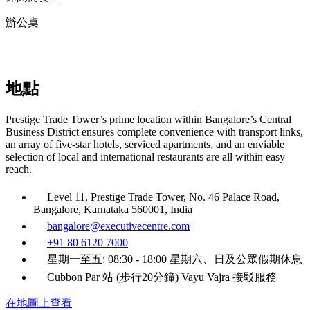
辦公桌
地點
Prestige Trade Tower’s prime location within Bangalore’s Central
Business District ensures complete convenience with transport links,
an array of five-star hotels, serviced apartments, and an enviable
selection of local and international restaurants are all within easy
reach.
Level 11, Prestige Trade Tower, No. 46 Palace Road,
Bangalore, Karnataka 560001, India
bangalore@executivecentre.com
+91 80 6120 7000
星期一至五: 08:30 - 18:00 星期六、日及公眾假期休息
Cubbon Par 站 (步行20分鐘) Vayu Vajra 接駁服務
在地圖上查看