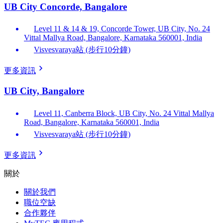
UB City Concorde, Bangalore
Level 11 & 14 & 19, Concorde Tower, UB City, No. 24
Vittal Mallya Road, Bangalore, Karnataka 560001, India
Visvesvaraya站 (步行10分鐘)
更多資訊
UB City, Bangalore
Level 11, Canberra Block, UB City, No. 24 Vittal Mallya
Road, Bangalore, Karnataka 560001, India
Visvesvaraya站 (步行10分鐘)
更多資訊
關於
關於我們
職位空缺
合作夥伴