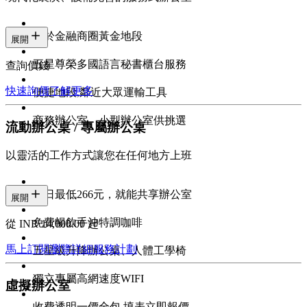
位於金融商圈黃金地段
展開
五星尊榮多國語言秘書櫃台服務
查詢價錢
快速詢價
了解更多
便捷地段,鄰近大眾運輸工具
商務辦公室、小型辦公室供挑選
流動辦公桌 / 專屬辦公桌
以靈活的工作方式讓您在任何地方上班
每日最低266元，就能共享辦公室
展開
免費暢飲手沖特調咖啡
從 INR 14,000.00 起
馬上訂閱
瀏覽詳細服務計劃
五星級升降辦公桌、人體工學椅
獨立專屬高網速度WIFI
虛擬辦公室
收費透明一價全包 填表立即報價