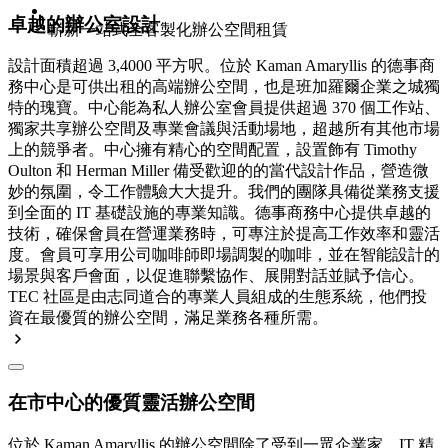
卓越的辦公室設計
嶄新一站式全客製化辦公空間租賃
設計面積超過 3,4000 平方呎。位於 Kaman Amaryllis 的德事商
務中心是可供出租的高端辦公空間，也是班加羅爾企業之城獨
特的瑰寶。中心能為私人辦公室會員提供超過 370 個工作站、
獨家共享辦公空間及專業會議與活動場地，超越所有其他市場
上的競爭者。中心擁有精心的空間配置，設置飾有 Timothy
Oulton 和 Herman Miller 備受歡迎的的當代設計作品，營造微
妙的氛圍，令工作體驗大大提升。我們的團隊具備從業務支援
到全面的 IT 基礎設施的專業知識。德事商務中心提供卓越的
技術，確保會員在營運業務時，可專注於提高工作效率和靈活
度。會員可享用公司咖啡師即場調製的咖啡，並在智能設計的
場景與客戶會面，以促進聯繫協作、展開對話並賦予信心。
TEC 社區是由志同道合的專業人員組成的生態系統，他們投
資在最優質的辦公空間，滿足業務各種所需。
在市中心的優質靈活辦公空間
位於 Kaman Amaryllis 的辦公空間除了受到一眾企業家、IT 精