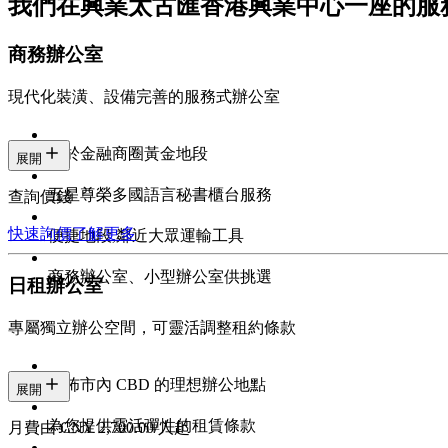
我們在興業太古匯香港興業中心一座的服
商務辦公室
現代化裝潢、設備完善的服務式辦公室
位於金融商圈黃金地段
展開
五星尊榮多國語言秘書櫃台服務
查詢價錢
快速詢價
了解更多
便捷地段,鄰近大眾運輸工具
商務辦公室、小型辦公室供挑選
日租辦公室
專屬獨立辦公空間，可靈活調整租約條款
遍佈市內 CBD 的理想辦公地點
展開
為您提供靈活彈性的租賃條款
月費由 CNY 2,700.00/人起