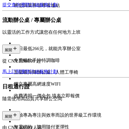
提交查詢
瀏覽詳細服務計劃
將您與業界領導者連結
流動辦公桌 / 專屬辦公桌
以靈活的工作方式讓您在任何地方上班
每日最低266元，就能共享辦公室
展開
免費暢飲手沖特調咖啡
從 CNY 2,880.00 起
馬上訂閱
瀏覽詳細服務計劃
五星級升降辦公桌、人體工學椅
獨立專屬高網速度WIFI
日租通行證
收費透明一價全包 填表立即報價
隨需使用高品質共享辦公空間
體驗專為專注與效率而設的世界級工作環境
展開
無需綁約，隨用隨付更彈性
由 CNY 400.00/人起