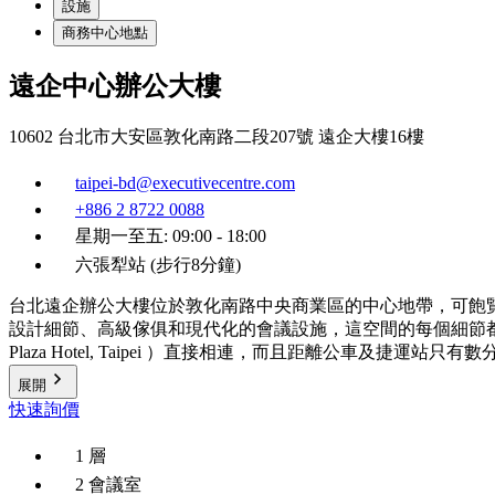
設施
商務中心地點
遠企中心辦公大樓
10602 台北市大安區敦化南路二段207號 遠企大樓16樓
taipei-bd@executivecentre.com
+886 2 8722 0088
星期一至五: 09:00 - 18:00
六張犁站 (步行8分鐘)
台北遠企辦公大樓位於敦化南路中央商業區的中心地帶，可飽覽
設計細節、高級傢俱和現代化的會議設施，這空間的每個細節都是為創新、合作和成
Plaza Hotel, Taipei ）直接相連，而且距離公車及捷運站
展開
快速詢價
1 層
2 會議室