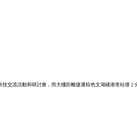
技交流活動和研討會，而大樓距離捷運棕色文湖綫港墘站僅 2 